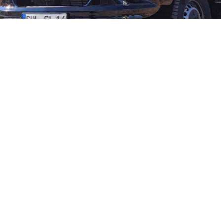
Umzug 20231205-LL
nationale Umzüge
Umzug von Suhl in Thüringen nach Mannheim in Baden-