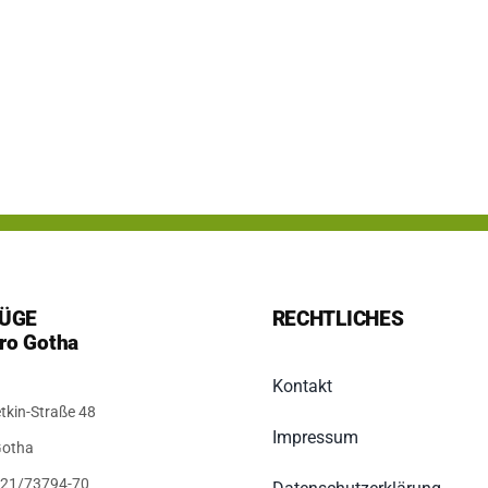
ÜGE
RECHTLICHES
ro Gotha
Kontakt
tkin-Straße 48
Impressum
Gotha
3621/73794-70