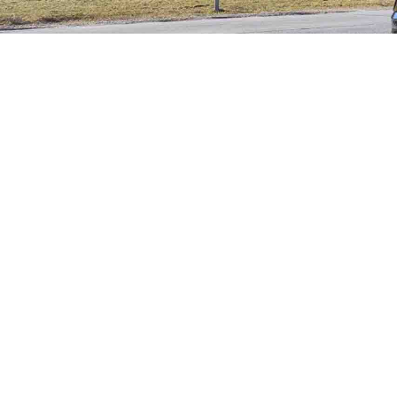
Umzug 20240206-LL
nationale Umzüge
Umzug innerhalb Thüringens von Suhl nach Suhl vom