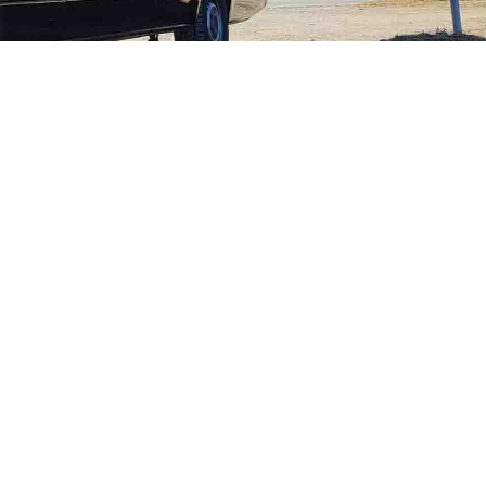
Umzug 20240231-LL
nationale Umzüge
Umzug innerhalb Thüringens von Suhl nach Suhl vom