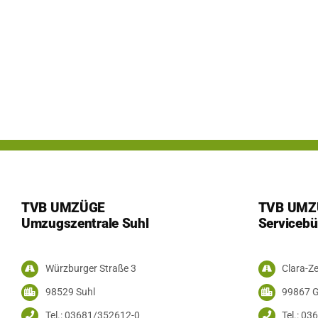
Umzug innerhalb Thüringens von Gotha nach Gotha vom
03.02.23 bis
TVB UMZÜGE
TVB UMZ
Umzugszentrale Suhl
Servicebü
Würzburger Straße 3
Clara-Ze
98529 Suhl
99867 
Tel.: 03681/352612-0
Tel.: 0