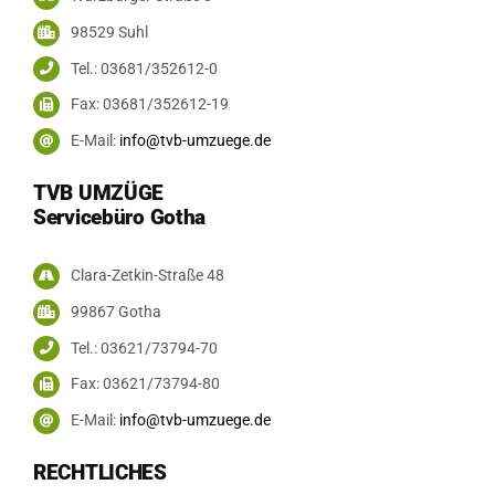
98529 Suhl
Tel.: 03681/352612-0
Fax: 03681/352612-19
E-Mail:
info@tvb-umzuege.de
TVB UMZÜGE
Servicebüro Gotha
Clara-Zetkin-Straße 48
99867 Gotha
Tel.: 03621/73794-70
Fax: 03621/73794-80
E-Mail:
info@tvb-umzuege.de
RECHTLICHES