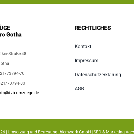
ÜGE
RECHTLICHES
ro Gotha
Kontakt
tkin-Straße 48
Impressum
Gotha
3621/73794-70
Datenschutzerklärung
621/73794-80
AGB
info@tvb-umzuege.de
026 | Umsetzung und Betreuung
thiemwork GmbH | SEO & Marketing Agent