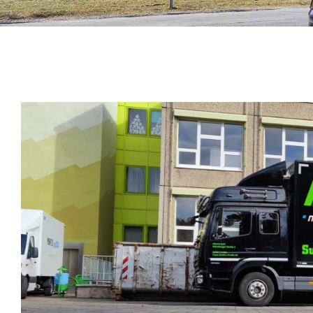
Zeige
grösseres
Bild