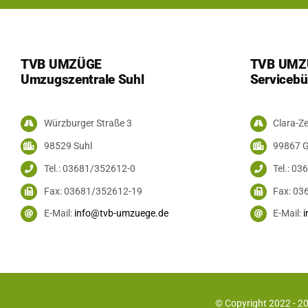
TVB UMZÜGE
TVB UMZ
Umzugszentrale Suhl
Servicebü
Würzburger Straße 3
Clara-Ze
98529 Suhl
99867 
Tel.: 03681/352612-0
Tel.: 0
Fax: 03681/352612-19
Fax: 03
E-Mail:
info@tvb-umzuege.de
E-Mail:
© Copyright 2022 - 2