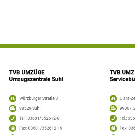
TVB UMZÜGE
TVB UMZ
Umzugszentrale Suhl
Servicebü
Würzburger Straße 3
Clara-Ze
98529 Suhl
99867 
Tel.: 03681/352612-0
Tel.: 0
Fax: 03681/352612-19
Fax: 03